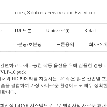
Drones, Solutions, Services and Everything
rip｜회전식 SLAM기반 라이다 
e
DJI 드론
Unitree 로봇
Rokid
Greenvalley)의 초경량, 다용도 및 멀티플랫폼 
다분광/초분광
드론용역
회사소
p은 간편하고 다재다능한 작동 옵션을 위해 심플한 경량
 VLP-16 puck
 센서와 HD 카메라를 자랑하는 LiGrip은 많은 산업별 
리즘을 결합하여 가장 까다로운 환경에서도 매우 정확한
원합니다.
p은 회전식 LiDAR 시스템으로 그린밸리사의 새로운 휴대