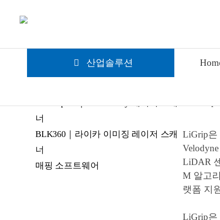
지상라이다
LiG
산업솔루션
Hom
그린밸리(
LiGrip｜GreenValley SLAM 3D 스캐너
RTC360｜라이카 3D 레이저 스캐닝
LiBackpack｜GreenValley 레이저 스캐
너
LiGri
BLK360｜라이카 이미징 레이저 스캐
Velodyne
너
LiDAR
매핑 소프트웨어
M 알고
랫폼 지
LiGri