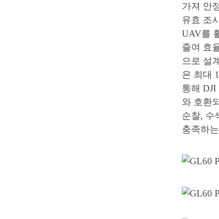
가져 안정
유효 조사 
UAV를
줄여 효
으로 설계
은 최대 1
통해 DJI
와 호환되
순찰, 수
충족하는