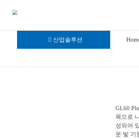
GL60 Plus｜스포트라이트
GL60 
MP130 V2｜스피커
산업솔루션
Hom
드론용
GL60 
목으로 나
성되어 있
운 빛 기