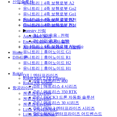
산업솔루션
유니트리｜4족 보행로봇 A2
▶
유니트리｜4족 보행로봇 Go2
유니트리｜4족 보행로봇 Go1
유니트리｜4족 보행로봇 B2
Public safety/Security 공공안전
유니트리｜4족 보행로봇 B1
Construction/Infrastructure 건설
▶
Forestry 산림
B1 산업 응용 - 전력
Agriculture 농업
B1 산업 응용 - 소방
Energy/Utility 에너지·발전
유니트리｜4족 보행로봇 AlienGo
Air Polution Monitoring 대기오염
유니트리｜휴머노이드 G1
Home
DJI 드론
유니트리｜휴머노이드 R1
▶
유니트리｜휴머노이드 H2
유니트리｜휴머노이드 H1
Rokid
DJI｜엔터프라이즈
Rokid Max 2 AR Glasess
DJI｜매트리스 400
Rokid AR Spatial
DJI｜매트리스 4 시리즈
항공라이다
DJI｜매트리스 350 RTK
젠뮤즈 L1 (DJI)
DJI｜DOCK3 드론 자동화 솔루션
젠뮤즈 L2 (DJI)
DJI｜매트리스 30 시리즈
젠뮤즈 L3 (DJI)
DJI｜매빅 3 엔터프라이즈 시리즈
LiAir V70 (LiVOX)
DJI｜매빅2 엔터프라이즈 어드벤스드
LiAir 50 (Velodyne)