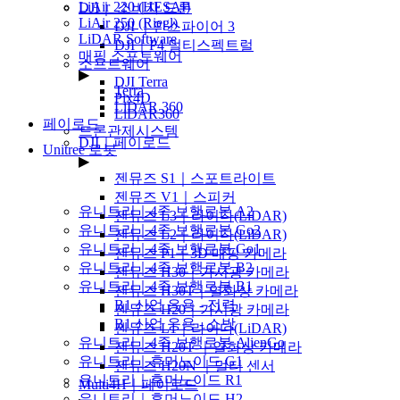
LiAir 220 (HESAI)
DJI｜ 소비자 드론
LiAir 250 (Riegl)
DJI ｜인스파이어 3
LiDAR Software
DJI｜P4 멀티스펙트럴
매핑 소프트웨어
소프트웨어
▶
DJI Terra
Terra
Pix4D
LiDAR 360
LiDAR360
페이로드
드론관제시스템
DJI｜페이로드
Unitree 로봇
▶
▶
젠뮤즈 S1｜스포트라이트
젠뮤즈 V1｜스피커
유니트리｜4족 보행로봇 A2
젠뮤즈 L3｜라이다(LiDAR)
유니트리｜4족 보행로봇 Go2
젠뮤즈 L2｜라이다(LiDAR)
유니트리｜4족 보행로봇 Go1
젠뮤즈 P1｜3D 매핑 카메라
유니트리｜4족 보행로봇 B2
젠뮤즈 H30｜가시광 카메라
유니트리｜4족 보행로봇 B1
젠뮤즈 H30T｜열화상 카메라
B1 산업 응용 - 전력
젠뮤즈 H20｜가시광 카메라
B1 산업 응용 - 소방
젠뮤즈 L1｜라이다(LiDAR)
유니트리｜4족 보행로봇 AlienGo
젠뮤즈 H20T ｜열화상 카메라
유니트리｜휴머노이드 G1
젠뮤즈 H20N ｜멀티 센서
유니트리｜휴머노이드 R1
Multi4H｜페이로드
유니트리｜휴머노이드 H2