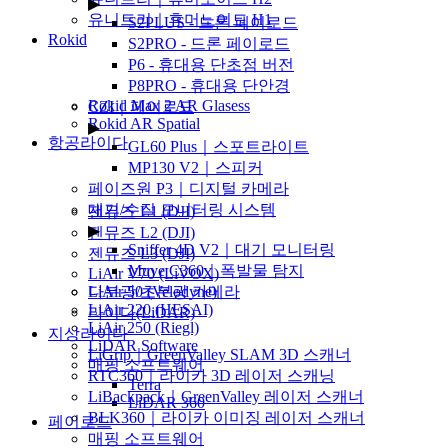
▶
유니트리｜휴머노이드 H1
S2PLUS - 드론 페이로드
Rokid
S2PRO - 드론 페이로드
▶
P6 - 휴대용 단초점 버전
P8PRO - 휴대용 단안경
Rokid Max 2 AR Glasess
CZI｜페이로드
Rokid AR Spatial
▶
항공라이다
GL60 Plus｜스포트라이트
▶
MP130 V2｜스피커
페이즈원 P3｜디지털 카메라
대기/수질 모니터링 시스템
젠뮤즈 L1 (DJI)
▶
젠뮤즈 L2 (DJI)
Sniffer 4D V2｜대기 모니터링
젠뮤즈 L3 (DJI)
Muve C360｜폭발물 탐지
LiAir V70 (LiVOX)
LiAir 50 (Velodyne)
다분광/초분광 카메라
LiAir 220 (HESAI)
라이다(LiDAR)
LiAir 250 (Riegl)
지상라이다
LiDAR Software
LiGrip｜GreenValley SLAM 3D 스캐너
매핑 소프트웨어
RTC360｜라이카 3D 레이저 스캐닝
Terra
LiBackpack｜GreenValley 레이저 스캐너
LiDAR 360
BLK360｜라이카 이미징 레이저 스캐너
페이로드
매핑 소프트웨어
▶