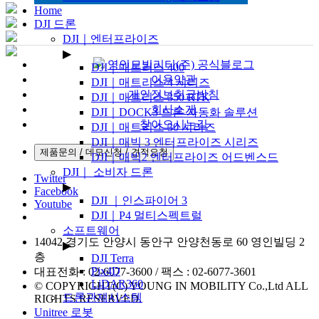
Home
DJI 드론
DJI｜엔터프라이즈
▶
영인모빌리티(주) 공식블로그
DJI｜매트리스 400
이용약관
DJI｜매트리스 4 시리즈
개인정보취급방침
DJI｜매트리스 350 RTK
회사소개
DJI｜DOCK3 드론 자동화 솔루션
찾아오시는길
DJI｜매트리스 30 시리즈
DJI｜매빅 3 엔터프라이즈 시리즈
DJI｜매빅2 엔터프라이즈 어드벤스드
DJI｜ 소비자 드론
Twitter
▶
Facebook
DJI ｜인스파이어 3
Youtube
DJI｜P4 멀티스펙트럴
소프트웨어
14042 경기도 안양시 동안구 안양천동로 60 영인빌딩 2
▶
층
DJI Terra
Pix4D
대표전화 : 02-6077-3600 / 팩스 : 02-6077-3601
LiDAR360
© COPYRIGHT(C) YOUNG IN MOBILITY Co.,Ltd ALL
드론관제시스템
RIGHTS RESERVED.
Unitree 로봇