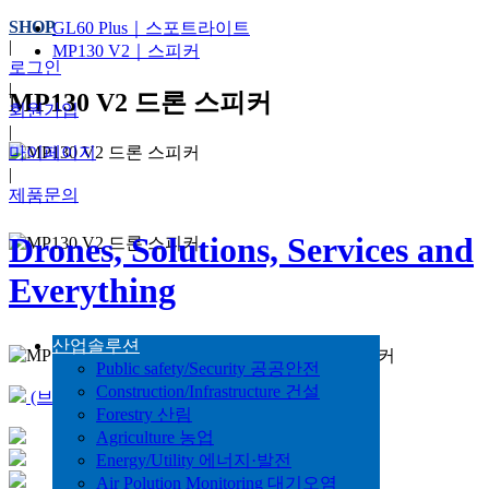
SHOP
GL60 Plus｜스포트라이트
|
MP130 V2｜스피커
로그인
|
MP130 V2 드론 스피커
회원가입
|
마이페이지
|
제품문의
Drones, Solutions, Services and
Everything
산업솔루션
Public safety/Security 공공안전
Construction/Infrastructure 건설
(브로셔)_Spec_for_MP_130_Speaker.pdf
Forestry 산림
Agriculture 농업
Energy/Utility 에너지·발전
Air Polution Monitoring 대기오염