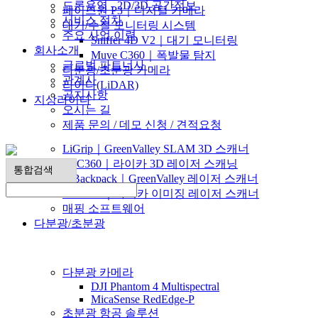
드론용역 - 2D/3D 공간정보
페이즈원 P3｜디지털 카메라
서비스 절차
대기/수질 모니터링 시스템
주요 사업 이력
Sniffer 4D V2｜대기 모니터링
회사소개
Muve C360｜폭발물 탐지
글로벌 파트너사
다분광/초분광 카메라
관계사
라이다(LiDAR)
공지사항
지상라이다
오시는 길
▶
제품 문의 / 데모 신청 / 견적요청
LiGrip｜GreenValley SLAM 3D 스캐너
RTC360｜라이카 3D 레이저 스캐닝
LiBackpack｜GreenValley 레이저 스캐너
BLK360｜라이카 이미징 레이저 스캐너
매핑 소프트웨어
다분광/초분광
▶
다분광 카메라
DJI Phantom 4 Multispectral
MicaSense RedEdge-P
초분광 항공 솔루션