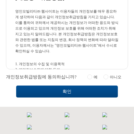
영인모빌리티㈜ 웹사이트는 이용자들의 개인정보를 매우 중요하
게 생각하며 다음과 같이 개인정보취급방침을 가지고 있습니다.
이를 통하여 귀하께서 제공하시는 개인정보가 어떠한 용도와 방식
으로 이용되고 있으며 개인정보 보호를 위해 어떠한 조치가 취해
지고 있는지 알려드립니다. 본 개인정보취급방침은 개인정보보호
와 관련한 법률 또는 지침의 변경, 회사 정책의 변화에 따라 달라질
수 있으며, 이용자께서는 "영인모빌리티㈜ 웹사이트"에서 수시로
확인하실 수 있습니다.
1. 개인정보의 수집 및 이용목적
2. 개인정보수집에 대한 동의
3. 개인정보의 수집항목 및 수집방법
개인정보취급방침에 동의하십니까?
예
아니오
4. 개인정보의 목적 외 사용 및 제3자에 대한 제공
5. 개인정보 취급 위탁 사항
6. 개인정보의 열람, 정정, 동의철회(회원탈퇴) 방법
7. 개인정보의 보유기간 및 이용기간
8. 개인정보의 파기절차 및 방법
9. 쿠키의 운영
10. 개인정보보호를 위한 기술적/관리적 대책
11. 의견수렴 및 불만처리
12. 이용자 및 법정대리인의 권리와 그 행사 방법
13. 개인정보 관리책임자 등