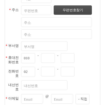
*
주소
*
부서명
-
-
*
휴대전
화번호
-
-
전화번
호
내선번
호
@
*
이메일