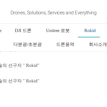
Drones, Solutions, Services and Everything
기술의 선구자 " Rokid"
e
DJI 드론
Unitree 로봇
Rokid
술의 선구자 " Rokid"의 스마트 글라스와 AR
다분광/초분광
드론용역
회사소