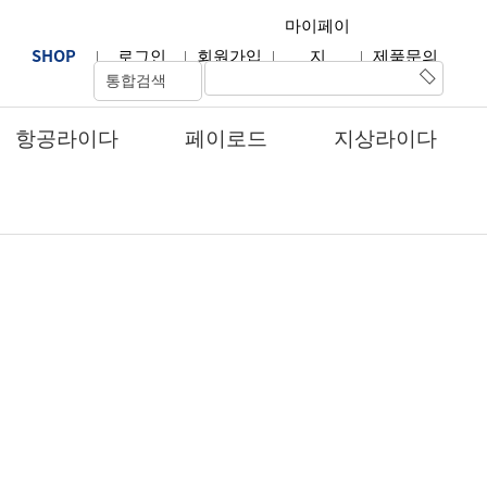
마이페이
SHOP
|
로그인
|
회원가입
|
지
|
제품문의
항공라이다
페이로드
지상라이다
글라스를 영인모빌리티에서 만나보세요
개